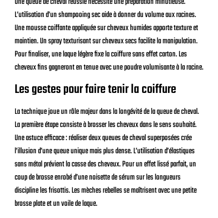
Une queue de cheval réussie nécessite une préparation minutieuse.
L’utilisation d’un shampooing sec aide à donner du volume aux racines.
Une mousse coiffante appliquée sur cheveux humides apporte texture et
maintien. Un spray texturisant sur cheveux secs facilite la manipulation.
Pour finaliser, une laque légère fixe la coiffure sans effet carton. Les
cheveux fins gagneront en tenue avec une poudre volumisante à la racine.
Les gestes pour faire tenir la coiffure
La technique joue un rôle majeur dans la longévité de la queue de cheval.
La première étape consiste à brosser les cheveux dans le sens souhaité.
Une astuce efficace : réaliser deux queues de cheval superposées crée
l’illusion d’une queue unique mais plus dense. L’utilisation d’élastiques
sans métal prévient la casse des cheveux. Pour un effet lissé parfait, un
coup de brosse enrobé d’une noisette de sérum sur les longueurs
discipline les frisottis. Les mèches rebelles se maîtrisent avec une petite
brosse plate et un voile de laque.