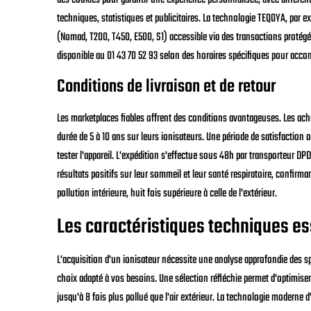
techniques, statistiques et publicitaires. La technologie TEQOYA, par
(Nomad, T200, T450, E500, S1) accessible via des transactions protégée
disponible au 01 43 70 52 93 selon des horaires spécifiques pour acco
Conditions de livraison et de retour
Les marketplaces fiables offrent des conditions avantageuses. Les ach
durée de 5 à 10 ans sur leurs ionisateurs. Une période de satisfactio
tester l'appareil. L'expédition s'effectue sous 48h par transporteur DP
résultats positifs sur leur sommeil et leur santé respiratoire, confirmant
pollution intérieure, huit fois supérieure à celle de l'extérieur.
Les caractéristiques techniques ess
L'acquisition d'un ionisateur nécessite une analyse approfondie des s
choix adapté à vos besoins. Une sélection réfléchie permet d'optimiser la
jusqu'à 8 fois plus pollué que l'air extérieur. La technologie moderne 