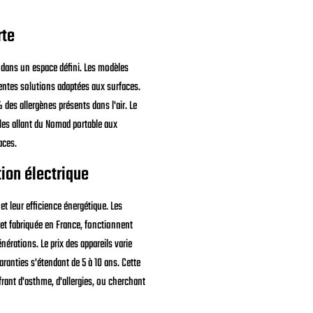
rte
r dans un espace défini. Les modèles
ntes solutions adaptées aux surfaces.
des allergènes présents dans l'air. Le
dèles allant du Nomad portable aux
aces.
on électrique
t leur efficience énergétique. Les
et fabriquée en France, fonctionnent
érations. Le prix des appareils varie
ranties s'étendant de 5 à 10 ans. Cette
rant d'asthme, d'allergies, ou cherchant