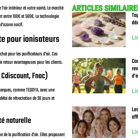
ARTICLES SIMILAIRE
l'air intérieur et votre santé. Le marché
Top
nt entre 100€ et 500€. La technologie
déc
 d'ozone nocif.
te pour ionisateurs
Li
hat pour les purificateurs d'air. Ces
Co
e retour avantageuses pour les clients.
rev
 Cdiscount, Fnac)
d’
 marques, comme TEQOYA, avec une
Li
élai de rétractation de 30 jours et
Les
aff
té naturelle
Li
 de la purification d'air. Elles proposent