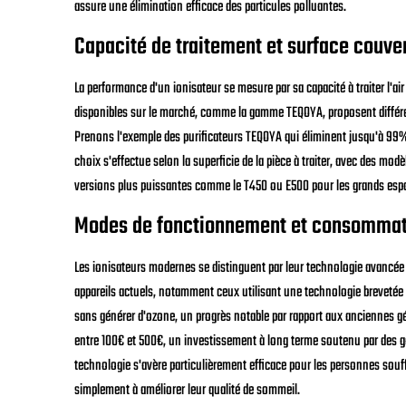
assure une élimination efficace des particules polluantes.
Capacité de traitement et surface couve
La performance d'un ionisateur se mesure par sa capacité à traiter l'ai
disponibles sur le marché, comme la gamme TEQOYA, proposent différe
Prenons l'exemple des purificateurs TEQOYA qui éliminent jusqu'à 99% 
choix s'effectue selon la superficie de la pièce à traiter, avec des mo
versions plus puissantes comme le T450 ou E500 pour les grands esp
Modes de fonctionnement et consommati
Les ionisateurs modernes se distinguent par leur technologie avancée e
appareils actuels, notamment ceux utilisant une technologie brevetée 
sans générer d'ozone, un progrès notable par rapport aux anciennes gén
entre 100€ et 500€, un investissement à long terme soutenu par des ga
technologie s'avère particulièrement efficace pour les personnes souff
simplement à améliorer leur qualité de sommeil.