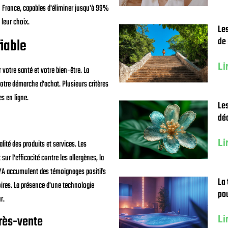
 France, capables d'éliminer jusqu'à 99%
 leur choix.
Les
fiable
de 
Li
 votre santé et votre bien-être. La
otre démarche d'achat. Plusieurs critères
s en ligne.
Les
déc
Li
lité des produits et services. Les
ur l'efficacité contre les allergènes, la
OYA accumulent des témoignages positifs
La 
ires. La présence d'une technologie
po
r.
près-vente
Li