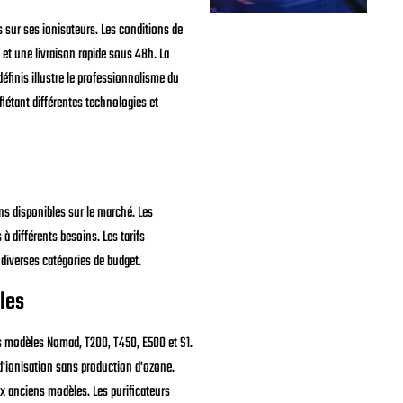
 sur ses ionisateurs. Les conditions de
et une livraison rapide sous 48h. La
définis illustre le professionnalisme du
flétant différentes technologies et
ns disponibles sur le marché. Les
 différents besoins. Les tarifs
 diverses catégories de budget.
les
 modèles Nomad, T200, T450, E500 et S1.
 d'ionisation sans production d'ozone.
ux anciens modèles. Les purificateurs