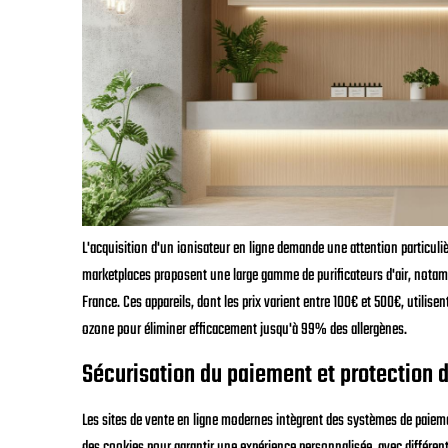
L'acquisition d'un ionisateur en ligne demande une attention particuliè
marketplaces proposent une large gamme de purificateurs d'air, not
France. Ces appareils, dont les prix varient entre 100€ et 500€, utilise
ozone pour éliminer efficacement jusqu'à 99% des allergènes.
Sécurisation du paiement et protection 
Les sites de vente en ligne modernes intègrent des systèmes de paieme
des cookies pour garantir une expérience personnalisée, avec différent